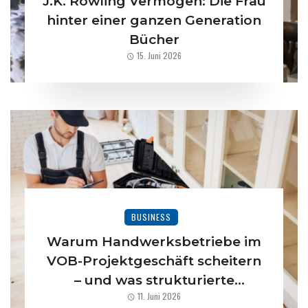
J.K. Rowling Vermögen: Die Frau
hinter einer ganzen Generation
Bücher
15. Juni 2026
BUSINESS
Warum Handwerksbetriebe im
VOB-Projektgeschäft scheitern
– und was strukturierte
11. Juni 2026
Prozesse dagegen tun