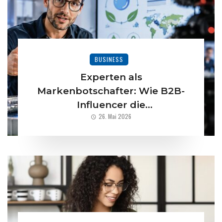
BUSINESS
Experten als
Markenbotschafter: Wie B2B-
Influencer die
26. Mai 2026
Umwelttechnikbranche
umkrempeln