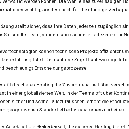
 verwaltet werden können. Die Wahl eines zuverlässigen Host
rmationen wichtig, sondern auch für die ständige Verfügbar
ösung stellt sicher, dass Ihre Daten jederzeit zugänglich sin
ür Sie und Ihr Team, sondern auch schnelle Ladezeiten für Nu
rvertechnologien können technische Projekte effizienter um
utzererfahrung führt. Der nahtlose Zugriff auf wichtige Inf
d beschleunigt Entscheidungsprozesse.
erstützt sicheres Hosting die Zusammenarbeit über verschi
nt in einer globalisierten Welt, in der Teams oft über Kontine
ionen sicher und schnell auszutauschen, erhöht die Produkti
em geografischen Standort effektiv zusammenzuarbeiten.
ger Aspekt ist die Skalierbarkeit, die sicheres Hosting biet