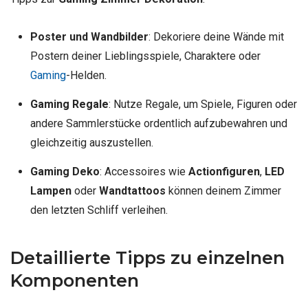
Poster und Wandbilder
: Dekoriere deine Wände mit
Postern deiner Lieblingsspiele, Charaktere oder
Gaming
-Helden.
Gaming Regale
: Nutze Regale, um Spiele, Figuren oder
andere Sammlerstücke ordentlich aufzubewahren und
gleichzeitig auszustellen.
Gaming Deko
: Accessoires wie
Actionfiguren
,
LED
Lampen
oder
Wandtattoos
können deinem Zimmer
den letzten Schliff verleihen.
Detaillierte Tipps zu einzelnen
Komponenten