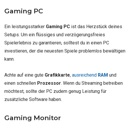
Gaming PC
Ein leistungsstarker
Gaming PC
ist das Herzstück deines
Setups. Um ein flüssiges und verzögerungsfreies
Spielerlebnis zu garantieren, solltest du in einen PC
investieren, der die neuesten Spiele problemlos bewältigen
kann.
Achte auf eine gute
Grafikkarte
,
ausreichend
RAM
und
einen schnellen
Prozessor
. Wenn du Streaming betreiben
möchtest, sollte der PC zudem genug Leistung für
zusätzliche Software haben.
Gaming Monitor