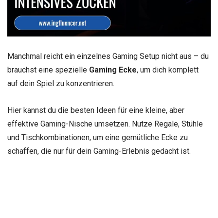
Manchmal reicht ein einzelnes Gaming Setup nicht aus – du
brauchst eine spezielle
Gaming Ecke
, um dich komplett
auf dein Spiel zu konzentrieren.
Hier kannst du die besten Ideen für eine kleine, aber
effektive Gaming-Nische umsetzen. Nutze Regale, Stühle
und Tischkombinationen, um eine gemütliche Ecke zu
schaffen, die nur für dein Gaming-Erlebnis gedacht ist.