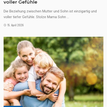
voller Gefühle
Die Beziehung zwischen Mutter und Sohn ist einzigartig und
voller tiefer Gefühle. Stolze Mama Sohn ...
15. April 2026