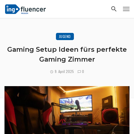
JUGEND
Gaming Setup Ideen fürs perfekte
Gaming Zimmer
9. April 2025
0