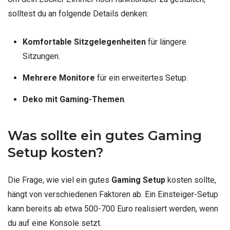
solltest du an folgende Details denken:
Komfortable Sitzgelegenheiten
für längere
Sitzungen.
Mehrere Monitore
für ein erweitertes Setup.
Deko mit Gaming-Themen
.
Was sollte ein gutes Gaming
Setup kosten?
Die Frage, wie viel ein gutes
Gaming Setup
kosten sollte,
hängt von verschiedenen Faktoren ab. Ein Einsteiger-Setup
kann bereits ab etwa 500-700 Euro realisiert werden, wenn
du auf eine Konsole setzt.