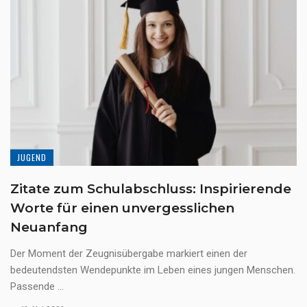
JUGEND
Zitate zum Schulabschluss: Inspirierende
Worte für einen unvergesslichen
Neuanfang
Der Moment der Zeugnisübergabe markiert einen der
bedeutendsten Wendepunkte im Leben eines jungen Menschen.
Passende ...