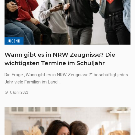
JUGEND
Wann gibt es in NRW Zeugnisse? Die
wichtigsten Termine im Schuljahr
Die Frage „Wann gibt es in NRW Zeugnisse?“ beschäftigt jedes
Jahr viele Familien im Land ...
7. April 2026