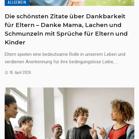
ALLGEMEIN
Die schönsten Zitate über Dankbarkeit
für Eltern – Danke Mama, Lachen und
Schmunzeln mit Sprüche für Eltern und
Kinder
Eltern spielen eine bedeutsame Rolle in unserem Leben und
verdienen Anerkennung für ihre bedingungslose Liebe, ...
10. April 2026