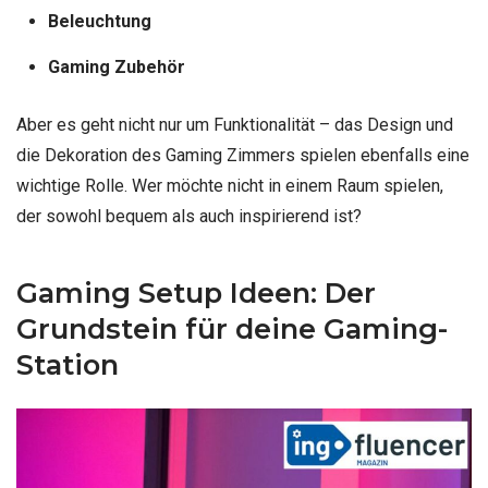
Beleuchtung
Gaming Zubehör
Aber es geht nicht nur um Funktionalität – das Design und
die Dekoration des Gaming Zimmers spielen ebenfalls eine
wichtige Rolle. Wer möchte nicht in einem Raum spielen,
der sowohl bequem als auch inspirierend ist?
Gaming Setup Ideen: Der
Grundstein für deine Gaming-
Station