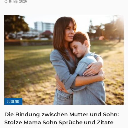
16. Mai 2026
JUGEND
Die Bindung zwischen Mutter und Sohn:
Stolze Mama Sohn Sprüche und Zitate