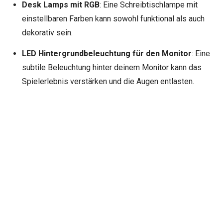
Desk Lamps mit RGB
: Eine Schreibtischlampe mit
einstellbaren Farben kann sowohl funktional als auch
dekorativ sein.
LED Hintergrundbeleuchtung für den Monitor
: Eine
subtile Beleuchtung hinter deinem Monitor kann das
Spielerlebnis verstärken und die Augen entlasten.