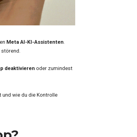
den
Meta AI-KI-Assistenten
.
 störend.
p deaktivieren
oder zumindest
 und wie du die Kontrolle
pp?