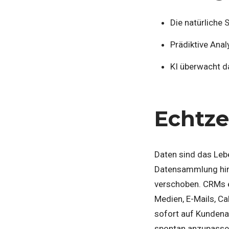
Die natürliche
Prädiktive Ana
KI überwacht d
Echtze
Daten sind das Leb
Datensammlung hin 
verschoben. CRMs e
Medien, E-Mails, C
sofort auf Kundena
spontan anzupasse