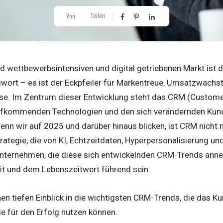
Teilen
Von
 wettbewerbsintensiven und digital getriebenen Markt ist
gwort – es ist der Eckpfeiler für Markentreue, Umsatzwachs
e. Im Zentrum dieser Entwicklung steht das CRM (Custome
aufkommenden Technologien und den sich verändernden Ku
enn wir auf 2025 und darüber hinaus blicken, ist CRM nicht 
ategie, die von KI, Echtzeitdaten, Hyperpersonalisierung u
Unternehmen, die diese sich entwickelnden CRM-Trends ann
t und dem Lebenszeitwert führend sein.
inen tiefen Einblick in die wichtigsten CRM-Trends, die da
e für den Erfolg nutzen können.