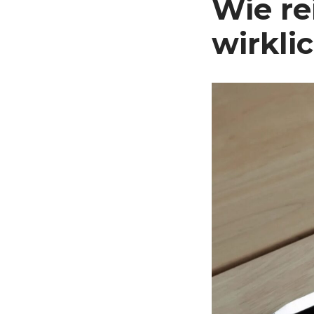
Wie re
wirkli